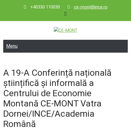
Skip
+40330 110030
ce-mont@ince.ro
to
content
CE-MONT
Centrul de Economie Montană
Menu
A 19-A Conferință națională
științifică și informală a
Centrului de Economie
Montană CE-MONT Vatra
Dornei/INCE/Academia
Română