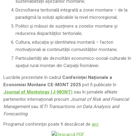
sustenabilității așezărilor montane;
Dezvoltarea teritorială integrată a zonei montane – de la
paradigmă la soluții aplicabile la nivel microregional;
Politici și măsuri de susținere a zonelor montane și
reducerea disparităților teritoriale;
Cultura, educația și identitatea montană – factori
motivaționali ai continuității comunităților montane;
Particularități ale dezvoltării economico-social-culturale în
spațiul rural montan din Carpații României.
Lucrările prezentate în cadrul
Conferinței Naționale a
Economiei Montane CE-MONT 2025
pot fi publicate în
Journal of Montology (J-MONT)
sau în jurnalele afiliate
partenerilor internaționali precum
Journal of Risk and Financial
Management
sau
IETI Transactions on Data Analysis and
Forecasting
.
Programul conferinței poate fi descărcat de
aici