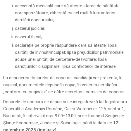
adeverință medicală care să ateste starea de sănătate
corespunzătoare, eliberată cu cel mult 6 luni anterior
derulării concursului;
cazierul judiciar;
cazierul fiscal;
declarație pe proprie răspundere care să ateste: lipsa
calității de învinuit/inculpat; lipsa prejudiciilor patrimoniale
aduse unei unități de cercetare-dezvoltare; lipsa
sancțiunilor disciplinare; lipsa conflictelor de interese.
La depunerea dosarelor de concurs, candidații vor prezenta, în
original, documentele depuse în copie, în vederea certificării
„conform cu originalul” de către secretarul comisiei de concurs.
Dosarele de concurs se depun și se înregistrează la Registratura
Generală a Academiei Române, Calea Victoriei nr. 125, sector 1,
București, în intervalul orar 9.00–13.00, și se transmit Secţiei de
Științe Economice, Juridice și Sociologie, până la data de
12
noiembrie 2025 (inclusiv)
.