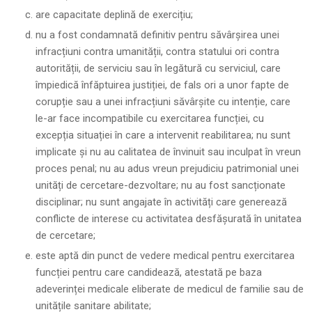
are capacitate deplină de exercițiu;
nu a fost condamnată definitiv pentru săvârșirea unei
infracțiuni contra umanității, contra statului ori contra
autorității, de serviciu sau în legătură cu serviciul, care
împiedică înfăptuirea justiției, de fals ori a unor fapte de
corupție sau a unei infracțiuni săvârșite cu intenție, care
le-ar face incompatibile cu exercitarea funcției, cu
excepția situației în care a intervenit reabilitarea; nu sunt
implicate și nu au calitatea de învinuit sau inculpat în vreun
proces penal; nu au adus vreun prejudiciu patrimonial unei
unități de cercetare-dezvoltare; nu au fost sancționate
disciplinar; nu sunt angajate în activități care generează
conflicte de interese cu activitatea desfășurată în unitatea
de cercetare;
este aptă din punct de vedere medical pentru exercitarea
funcției pentru care candidează, atestată pe baza
adeverinței medicale eliberate de medicul de familie sau de
unitățile sanitare abilitate;