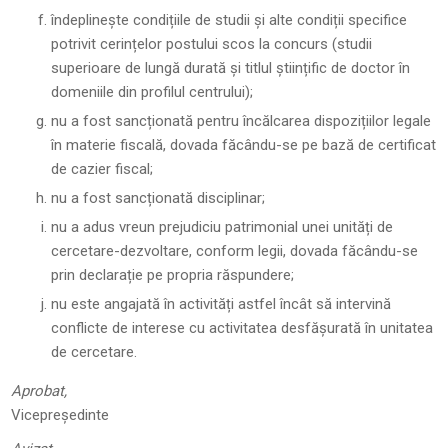
îndeplinește condițiile de studii și alte condiții specifice
potrivit cerințelor postului scos la concurs (studii
superioare de lungă durată și titlul științific de doctor în
domeniile din profilul centrului);
nu a fost sancționată pentru încălcarea dispozițiilor legale
în materie fiscală, dovada făcându-se pe bază de certificat
de cazier fiscal;
nu a fost sancționată disciplinar;
nu a adus vreun prejudiciu patrimonial unei unități de
cercetare-dezvoltare, conform legii, dovada făcându-se
prin declarație pe propria răspundere;
nu este angajată în activități astfel încât să intervină
conflicte de interese cu activitatea desfășurată în unitatea
de cercetare.
Aprobat,
Vicepreședinte