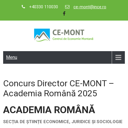
Skip
+40330 110030
ce-mont@ince.ro
to
content
CE-MONT
Centrul de Economie Montană
Menu
Concurs Director CE-MONT –
Academia Română 2025
ACADEMIA ROMÂNĂ
SECȚIA DE ȘTIINȚE ECONOMICE, JURIDICE ȘI SOCIOLOGIE