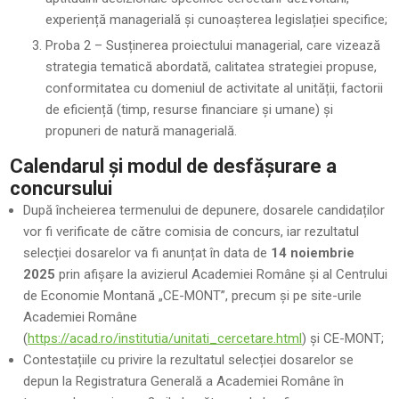
experiență managerială și cunoașterea legislației specifice;
Proba 2 – Susținerea proiectului managerial, care vizează
strategia tematică abordată, calitatea strategiei propuse,
conformitatea cu domeniul de activitate al unității, factorii
de eficiență (timp, resurse financiare și umane) și
propuneri de natură managerială.
Calendarul și modul de desfășurare a
concursului
După încheierea termenului de depunere, dosarele candidaților
vor fi verificate de către comisia de concurs, iar rezultatul
selecției dosarelor va fi anunțat în data de
14 noiembrie
2025
prin afișare la avizierul Academiei Române și al Centrului
de Economie Montană „CE-MONT”, precum și pe site-urile
Academiei Române
(
https://acad.ro/institutia/unitati_cercetare.html
) și CE-MONT;
Contestațiile cu privire la rezultatul selecției dosarelor se
depun la Registratura Generală a Academiei Române în