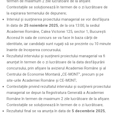
termen de maximum 2 zile lucrătoare de la afișare.
Contestațiile se soluționează în termen de o zi lucrătoare de
la expirarea termenului de depunere;
Interviul și susținerea proiectului managerial se vor desfășura
în data de
25 noiembrie 2025
, de la ora 13:00, la sediul
Academiei Române, Calea Victoriei 125, sector 1, București.
Accesul în sala de concurs se va face în baza cărții de
identitate, iar candidații sunt rugați să se prezinte cu 10 minute
înainte de începerea concursului;
Rezultatul interviului și susținerii proiectului managerial va fi
anunțat în termen de o zi lucrătoare de la data desfășurării
concursului, prin afișare la avizierul Academiei Române și al
Centrului de Economie Montană „CE-MONT”, precum și pe
site-urile Academiei Române și CE-MONT;
Contestațiile privind rezultatul interviului și susținerii proiectului
managerial se depun la Registratura Generală a Academiei
Române în termen de maximum 2 zile lucrătoare de la afișare.
Contestațiile se soluționează în termen de o zi lucrătoare;
Rezultatul final se va anunța în data de
5 decembrie 2025
,