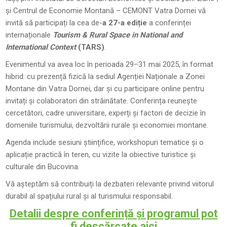
și Centrul de Economie Montană – CEMONT Vatra Dornei vă
invită să participați la cea de-
a 27-a ediție
a conferinței
internaționale
Tourism & Rural Space in National and
International Context
(TARS)
.
Evenimentul va avea loc în perioada 29–31 mai 2025, în format
hibrid: cu prezență fizică la sediul Agenției Naționale a Zonei
Montane din Vatra Dornei, dar și cu participare online pentru
invitați și colaboratori din străinătate. Conferința reunește
cercetători, cadre universitare, experți și factori de decizie în
domeniile turismului, dezvoltării rurale și economiei montane.
Agenda include sesiuni științifice, workshopuri tematice și o
aplicație practică în teren, cu vizite la obiective turistice și
culturale din Bucovina.
Vă așteptăm să contribuiți la dezbateri relevante privind viitorul
durabil al spațiului rural și al turismului responsabil.
Detalii despre conferință și programul pot
fi descărcate aici