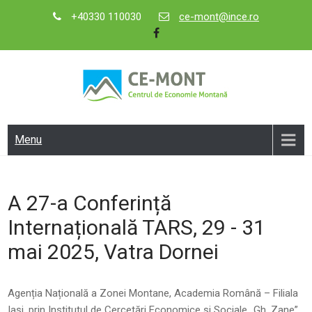
Skip
+40330 110030
ce-mont@ince.ro
to
content
CE-MONT
Centrul de Economie Montană
Menu
A 27-a Conferință
Internațională TARS, 29 - 31
mai 2025, Vatra Dornei
Agenția Națională a Zonei Montane, Academia Română – Filiala
Iași, prin Institutul de Cercetări Economice și Sociale „Gh. Zane”,