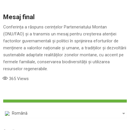
Mesaj final
Conferința a răspuns cerințelor Parteneriatului Montan
(ONU/FAO) și a transmis un mesaj pentru creșterea atenției
factorilor guvernamentali și politici în sprijinirea eforturilor de
menținere a valorilor naționale și umane, a tradițiilor și dezvoltării
sustenabile adaptate realităților zonelor montane, cu accent pe
fermele familiale, conservarea biodiversității și utilizarea
resurselor regenerabile.
365
Views
Română