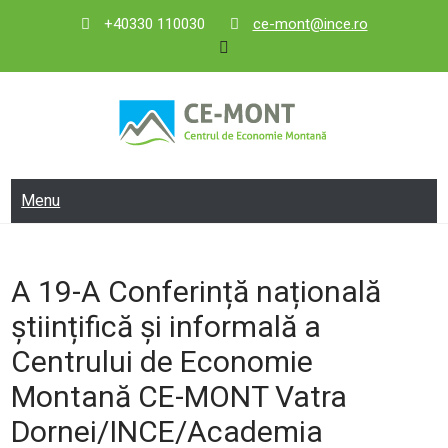
Skip
+40330 110030
ce-mont@ince.ro
to
content
CE-MONT
Centrul de Economie Montană
Menu
A 19-A Conferință națională
științifică și informală a
Centrului de Economie
Montană CE-MONT Vatra
Dornei/INCE/Academia