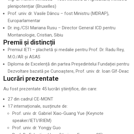
plenipotențiar (Bruxelles)
Prof. univ. dr. Vasile Dâncu – fost Ministru (MDRAP),
Europarlamentar
Dr. ing./CSI Mariana Rusu – Director General ICD pentru
Montanologie, Cristian, Sibiu
Premii și distincții
Premiul IETI – plachetă și medalie pentru Prof. Dr. Radu Rey,
M.O./AR și ASAS
Diploma de Excelență din partea Președintelui Fundației pentru
Dezvoltare bazată pe Cunoaștere, Prof. univ. dr. Ioan Gîf-Deac
Lucrări prezentate
Au fost prezentate 45 lucrări științifice, din care:
27 din cadrul CE-MONT
17 internaționale, susținute de:
Prof. univ. dr. Gabriel Xiao-Guang Yue (Keynote
speaker/IETI/IRIEM)
Prof. univ. dr. Yongjy Guo