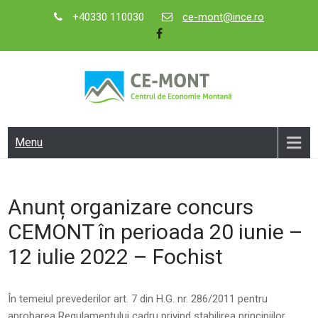
Skip
+40330 110030
ce-mont@ince.ro
to
content
CE-MONT
Centrul de Economie Montană
Menu
Anunț organizare concurs
CEMONT în perioada 20 iunie –
12 iulie 2022 – Fochist
În temeiul prevederilor art. 7 din H.G. nr. 286/2011 pentru
aprobarea Regulamentului cadru privind stabilirea principiilor