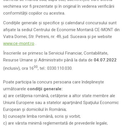
vechimea vor fi prezentate și în original în vederea verificării
conformității copiilor cu acestea.
Condiţiile generale şi specifice şi calendarul concursului sunt
afişate la sediul Centrului de Economie Montană CE-MONT din
Vatra Dornei, Str. Petreni, nr. 49, jud. Suceava și pe website
www.ce-mont.ro
.
Înscrierile se primesc la Serviciul Financiar, Contabilitate,
Resurse Umane şi Administrativ până la data de
04.07.2022
00
(inclusiv), ora 16
, tel.: 0330.110.030.
Poate participa la concurs persoana care îndeplineşte
următoarele
condiţii generale:
a) are cetăţenia română, cetăţenie a altor state membre ale
Uniunii Europene sau a statelor aparţinând Spaţiului Economic
European şi domiciliul în România;
b) cunoaşte limba română, scris şi vorbit;
c) are vârsta minimă reglementată de prevederile legale;