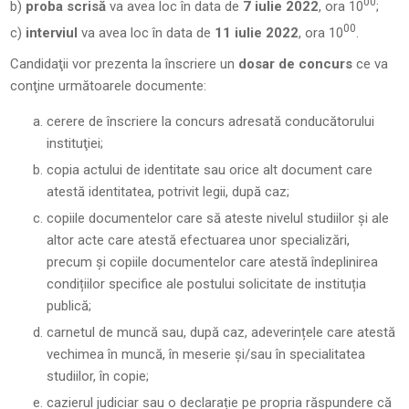
00
b)
proba scrisă
va avea loc în data de
7 iulie 2022
, ora 10
;
00
c)
interviul
va avea loc în data de
11 iulie 2022
, ora 10
.
Candidaţii vor prezenta la înscriere un
dosar de concurs
ce va
conţine următoarele documente:
cerere de înscriere la concurs adresată conducătorului
instituţiei;
copia actului de identitate sau orice alt document care
atestă identitatea, potrivit legii, după caz;
copiile documentelor care să ateste nivelul studiilor și ale
altor acte care atestă efectuarea unor specializări,
precum și copiile documentelor care atestă îndeplinirea
condițiilor specifice ale postului solicitate de instituția
publică;
carnetul de muncă sau, după caz, adeverințele care atestă
vechimea în muncă, în meserie și/sau în specialitatea
studiilor, în copie;
cazierul judiciar sau o declarație pe propria răspundere că