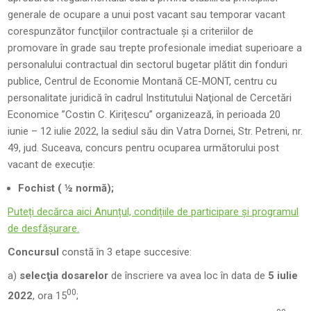
generale de ocupare a unui post vacant sau temporar vacant
corespunzător funcţiilor contractuale şi a criteriilor de
promovare în grade sau trepte profesionale imediat superioare a
personalului contractual din sectorul bugetar plătit din fonduri
publice, Centrul de Economie Montană CE-MONT, centru cu
personalitate juridică în cadrul Institutului Naţional de Cercetări
Economice ”Costin C. Kiriţescu” organizează, în perioada 20
iunie – 12 iulie 2022, la sediul său din Vatra Dornei, Str. Petreni, nr.
49, jud. Suceava, concurs pentru ocuparea următorului post
vacant de execuție:
Fochist ( ½ normă);
Puteți decărca aici Anunțul, condițiile de participare și programul
de desfășurare.
Concursul
constă în 3 etape succesive:
a)
selecţia dosarelor
de înscriere va avea loc în data de
5 iulie
00
2022
, ora 15
;