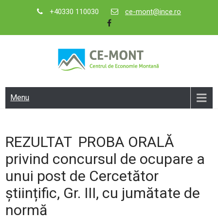
Skip
+40330 110030
ce-mont@ince.ro
to
content
CE-MONT
Centrul de Economie Montană
Menu
REZULTAT PROBA ORALĂ
privind concursul de ocupare a
unui post de Cercetător
științific, Gr. III, cu jumătate de
normă