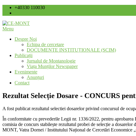
Skip
+40330 110030
to
ce-mont@ince.ro
content
Menu
Centrul de Economie Montană
CE-MONT
Despre Noi
Echipa de cercetare
DOCUMENTE INSTITUȚIONALE (SCIM)
Publicații
Jurnalul de Montanologie
Viața Munților Newspaper
Evenimente
Anunțuri
Contact
Rezultat Selecție Dosare - CONCURS pentr
A fost publicat rezultatul selectiei dosarelor privind concursul de
În conformitate cu prevederile Legii nr. 1336/2022, pentru aprobarea R
comisia de concurs stabilește rezultatul probei de selecție a dosare
MONT, Vatra Dornei / Institutului Național de Cercetări Economice 