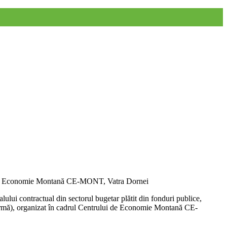
lui de Economie Montană CE-MONT, Vatra Dornei
ului contractual din sectorul bugetar plătit din fonduri publice,
normă), organizat în cadrul Centrului de Economie Montană CE-