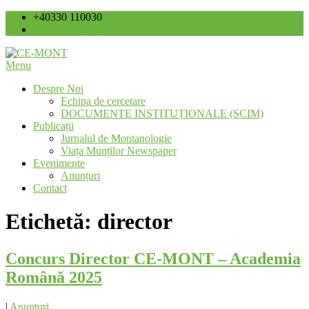
Skip
+40330 110030
to
ce-mont@ince.ro
content
Menu
Centrul de Economie Montană
CE-MONT
Despre Noi
Echipa de cercetare
DOCUMENTE INSTITUȚIONALE (SCIM)
Publicații
Jurnalul de Montanologie
Viața Munților Newspaper
Evenimente
Anunțuri
Contact
Etichetă:
director
Concurs Director CE-MONT – Academia
Română 2025
|
Anunturi