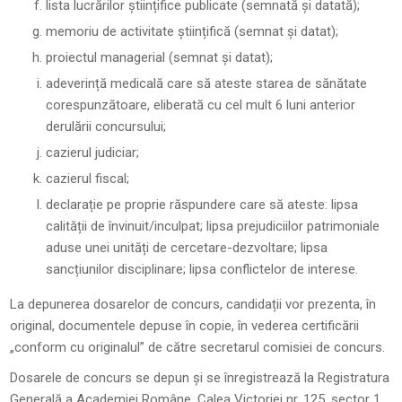
lista lucrărilor științifice publicate (semnată și datată);
memoriu de activitate științifică (semnat și datat);
proiectul managerial (semnat și datat);
adeverință medicală care să ateste starea de sănătate
corespunzătoare, eliberată cu cel mult 6 luni anterior
derulării concursului;
cazierul judiciar;
cazierul fiscal;
declarație pe proprie răspundere care să ateste: lipsa
calității de învinuit/inculpat; lipsa prejudiciilor patrimoniale
aduse unei unități de cercetare-dezvoltare; lipsa
sancțiunilor disciplinare; lipsa conflictelor de interese.
La depunerea dosarelor de concurs, candidații vor prezenta, în
original, documentele depuse în copie, în vederea certificării
„conform cu originalul” de către secretarul comisiei de concurs.
Dosarele de concurs se depun și se înregistrează la Registratura
Generală a Academiei Române, Calea Victoriei nr. 125, sector 1,