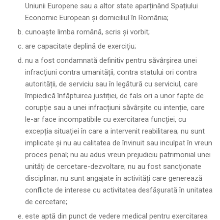
Uniunii Europene sau a altor state aparținând Spațiului
Economic European și domiciliul în România;
cunoaște limba română, scris și vorbit;
are capacitate deplină de exercițiu;
nu a fost condamnată definitiv pentru săvârșirea unei
infracțiuni contra umanității, contra statului ori contra
autorității, de serviciu sau în legătură cu serviciul, care
împiedică înfăptuirea justiției, de fals ori a unor fapte de
corupție sau a unei infracțiuni săvârșite cu intenție, care
le-ar face incompatibile cu exercitarea funcției, cu
excepția situației în care a intervenit reabilitarea; nu sunt
implicate și nu au calitatea de învinuit sau inculpat în vreun
proces penal; nu au adus vreun prejudiciu patrimonial unei
unități de cercetare-dezvoltare; nu au fost sancționate
disciplinar; nu sunt angajate în activități care generează
conflicte de interese cu activitatea desfășurată în unitatea
de cercetare;
este aptă din punct de vedere medical pentru exercitarea