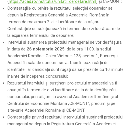
(
https://acad.ro/institutia/unitati_cercetare.html
) și CE-MONT;
Contestațiile cu privire la rezultatul selecției dosarelor se
depun la Registratura Generală a Academiei Române în
termen de maximum 2 zile lucrătoare de la afișare.
Contestațiile se soluționează în termen de o zi lucrătoare de
la expirarea termenului de depunere;
Interviul și susținerea proiectului managerial se vor desfășura
în data de
26 noiembrie 2025
, de la ora 11:00, la sediul
Academiei Române, Calea Victoriei 125, sector 1, București.
Accesul în sala de concurs se va face în baza cărții de
identitate, iar candidații sunt rugați să se prezinte cu 10 minute
înainte de începerea concursului;
Rezultatul interviului și susținerii proiectului managerial va fi
anunțat în termen de o zi lucrătoare de la data desfășurării
concursului, prin afișare la avizierul Academiei Române și al
Centrului de Economie Montană „CE-MONT”, precum și pe
site-urile Academiei Române și CE-MONT;
Contestațiile privind rezultatul interviului și susținerii proiectului
managerial se depun la Registratura Generală a Academiei