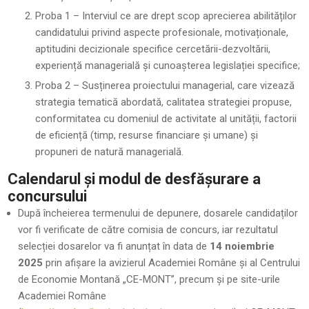
Proba 1 – Interviul ce are drept scop aprecierea abilităților
candidatului privind aspecte profesionale, motivaționale,
aptitudini decizionale specifice cercetării-dezvoltării,
experiență managerială și cunoașterea legislației specifice;
Proba 2 – Susținerea proiectului managerial, care vizează
strategia tematică abordată, calitatea strategiei propuse,
conformitatea cu domeniul de activitate al unității, factorii
de eficiență (timp, resurse financiare și umane) și
propuneri de natură managerială.
Calendarul și modul de desfășurare a
concursului
După încheierea termenului de depunere, dosarele candidaților
vor fi verificate de către comisia de concurs, iar rezultatul
selecției dosarelor va fi anunțat în data de
14 noiembrie
2025
prin afișare la avizierul Academiei Române și al Centrului
de Economie Montană „CE-MONT”, precum și pe site-urile
Academiei Române