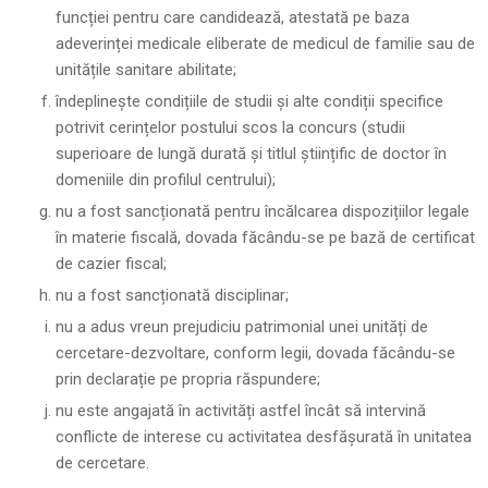
funcției pentru care candidează, atestată pe baza
adeverinței medicale eliberate de medicul de familie sau de
unitățile sanitare abilitate;
îndeplinește condițiile de studii și alte condiții specifice
potrivit cerințelor postului scos la concurs (studii
superioare de lungă durată și titlul științific de doctor în
domeniile din profilul centrului);
nu a fost sancționată pentru încălcarea dispozițiilor legale
în materie fiscală, dovada făcându-se pe bază de certificat
de cazier fiscal;
nu a fost sancționată disciplinar;
nu a adus vreun prejudiciu patrimonial unei unități de
cercetare-dezvoltare, conform legii, dovada făcându-se
prin declarație pe propria răspundere;
nu este angajată în activități astfel încât să intervină
conflicte de interese cu activitatea desfășurată în unitatea
de cercetare.