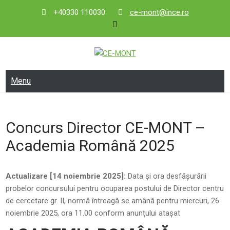
Skip
+40330 110030
ce-mont@ince.ro
to
content
CE-MONT
Centrul de Economie Montană
Menu
Concurs Director CE-MONT –
Academia Română 2025
Actualizare [14 noiembrie 2025]:
Data și ora desfășurării
probelor concursului pentru ocuparea postului de Director centru
de cercetare gr. II, normă întreagă se amână pentru miercuri, 26
noiembrie 2025, ora 11.00 conform anunțului atașat