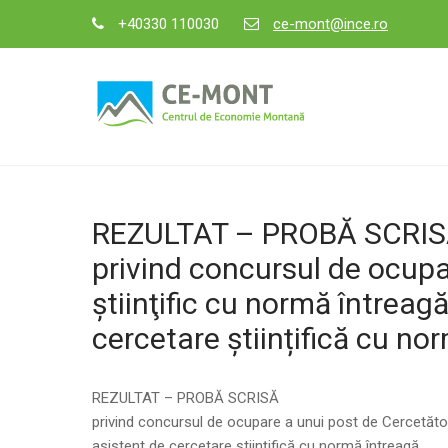
Skip
+40330 110030
ce-mont@ince.ro
to
content
CE-MONT
Centrul de Economie Montană
REZULTAT – PROBĂ SCRI
privind concursul de ocupa
ştiinţific cu normă întreag
cercetare științifică cu no
REZULTAT – PROBĂ SCRISĂ
privind concursul de ocupare a unui post de Cercetător 
asistent de cercetare științifică cu normă întreagă