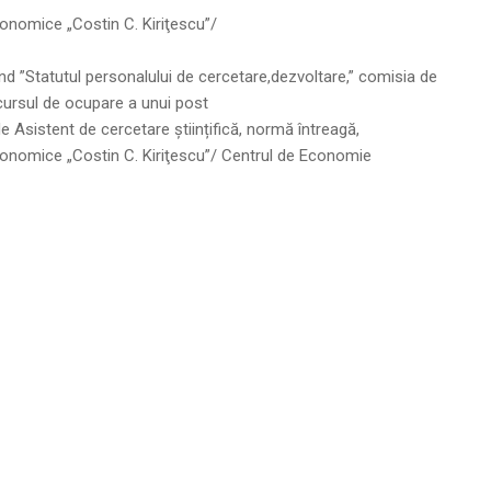
Economice „Costin C. Kiriţescu”/
ind ”Statutul personalului de cercetare,dezvoltare,” comisia de
cursul de ocupare a unui post
de Asistent de cercetare științifică, normă întreagă,
 Economice „Costin C. Kiriţescu”/ Centrul de Economie
CE-MONT 2026 . Powered by WordPress