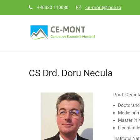
Skip
+40330 110030
ce-mont@ince.ro
to
content
CE-MONT
Centrul de Economie Montană
CS Drd. Doru Necula
Post: Cercetă
Doctorand 
Medic prim
Master în 
Licențiat î
Institutul N