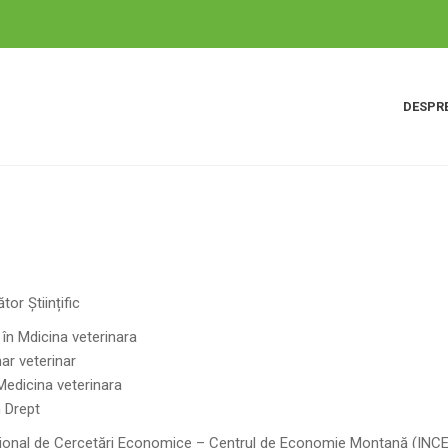
DESPRE
tor Științific
în Mdicina veterinara
ar veterinar
Medicina veterinara
n Drept
ațional de Cercetări Economice – Centrul de Economie Montană (INCE