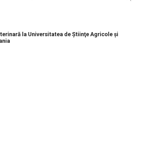
rinară la Universitatea de Ştiinţe Agricole şi
ania
CE-MONT 2026 . Powered by WordPress